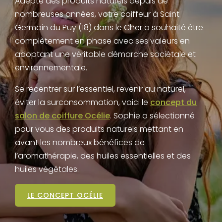
Adepte des produits naturels depuis de
nombreuses années, votre coiffeur à Saint
Germain du Puy (18) dans le Cher a souhaité être
complètement en phase avec ses valeurs en
adoptant une véritable démarche sociétale et
environnementale.
Se recentrer sur l’essentiel, revenir au naturel,
éviter la surconsommation, voici le
concept du
salon de coiffure Océlie
. Sophie a sélectionné
pour vous des produits naturels mettant en
avant les nombreux bénéfices de
l’aromathérapie, des huiles essentielles et des
huiles végétales.
LE CONCEPT OCÉLIE