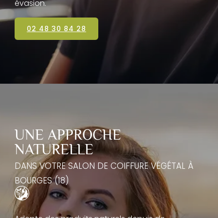
évasion.
02 48 30 84 28
UNE APPROCHE
NATURELLE
DANS VOTRE SALON DE COIFFURE VÉGÉTAL À
BOURGES (18)