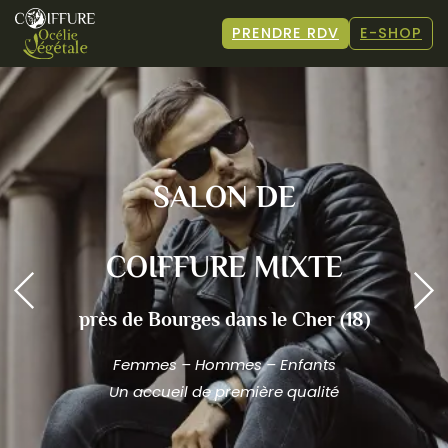
PRENDRE RDV
E-SHOP
SALON DE
COIFFURE MIXTE
près de Bourges dans le Cher (18)
Femmes – Hommes – Enfants
Un accueil de première qualité