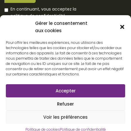
En continuant, vous acceptez la
politique de confidentialité
Gérer le consentement
PLAN DU SITE
aux cookies
Accueil
Concept
Pour offrir les meilleures expériences, nous utilisons des
Services
technologies telles que les cookies pour stocker et/ou accéder aux
informations des appareils. Le fait de consentir à ces technologies
Tarifs
nous permettra de traiter des données telles que le comportement
Nos réalisations
de navigation ou les ID uniques sur ce site. Le fait de ne pas
consentir ou de retirer son consentement peut avoir un effet négatif
Actualités
sur certaines caractéristiques et fonctions.
Contact
Accepter
Refuser
Politique de confidentialité
Conditions générales d’utilisation
Voir les préférences
Mentions légales
Politique de cookies (UE)
Politique de cookies
Politique de confidentialité