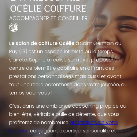
OCÉLIE COIFFURE
ACCOMPAGNER ET CONSEILLER
Le salon de coiffure Océlie
à Saint Germain du
Puy (18) est un espace intimiste où le temps
s’arrête. Sophie a réalisé son rêve : proposer un
centre de bien-être capillaire en offrant des
prestations personnalisées mais aussi et avant
tout une réelle parenthèse dans votre journée, du
temps pour vous !
C’est dans une ambiance cocooning propice au
bien-être, véritable bulle de détente, que vous
profiterez de nombreuse
prestations de votre
coiffeur
, conjuguant expertise, sensorialité et